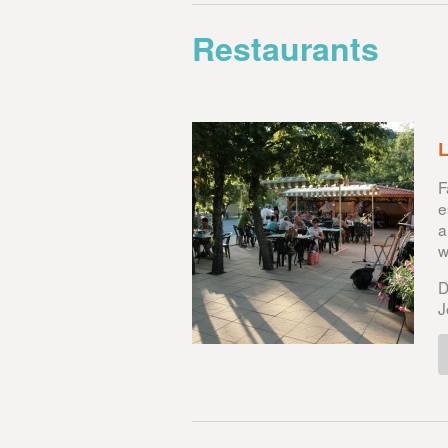
Restaurants
F
e
a
w
D
J