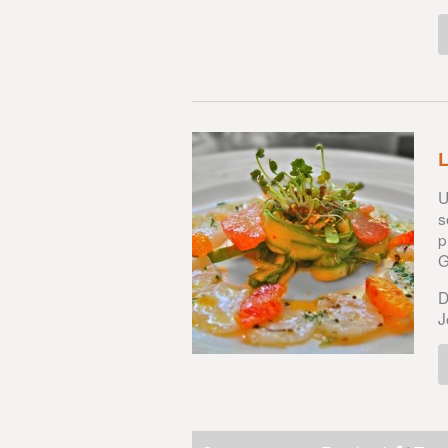
U
s
p
G
D
J