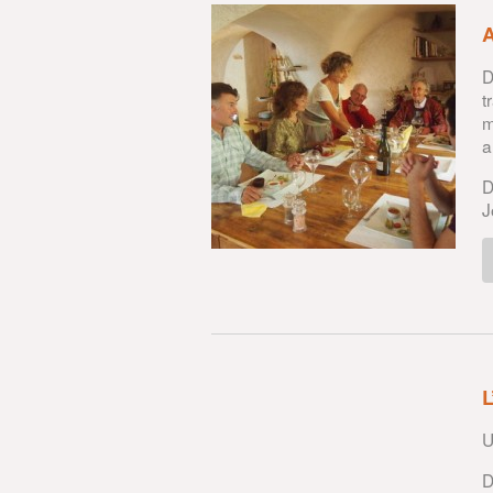
D
t
m
a
D
J
U
D