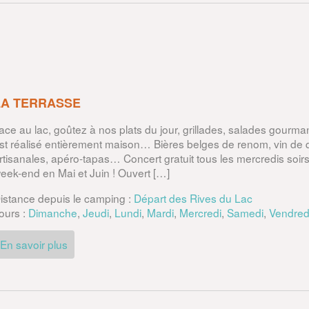
LA TERRASSE
ace au lac, goûtez à nos plats du jour, grillades, salades gourman
st réalisé entièrement maison… Bières belges de renom, vin de qu
rtisanales, apéro-tapas… Concert gratuit tous les mercredis soirs
eek-end en Mai et Juin ! Ouvert […]
istance depuis le camping :
Départ des Rives du Lac
ours :
Dimanche
,
Jeudi
,
Lundi
,
Mardi
,
Mercredi
,
Samedi
,
Vendred
En savoir plus