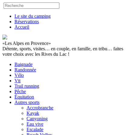
Le site du camping
Réservations
Accueil
«Les Alpes en Provence»
Détente, sports, visites… en couple, en famille, en tribu… faites
votre choix avec les Rives du Lac !
Baignade
Randonnée
Vélo
Vtt
Trail running
Pêche
Équitation
Autres sports
Accrobranche
Kayak
Canyoning
Eau vive
Escalade
Beach Volley