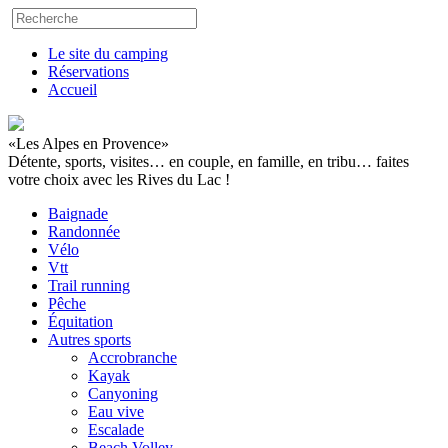
Le site du camping
Réservations
Accueil
«Les Alpes en Provence»
Détente, sports, visites… en couple, en famille, en tribu… faites
votre choix avec les Rives du Lac !
Baignade
Randonnée
Vélo
Vtt
Trail running
Pêche
Équitation
Autres sports
Accrobranche
Kayak
Canyoning
Eau vive
Escalade
Beach Volley