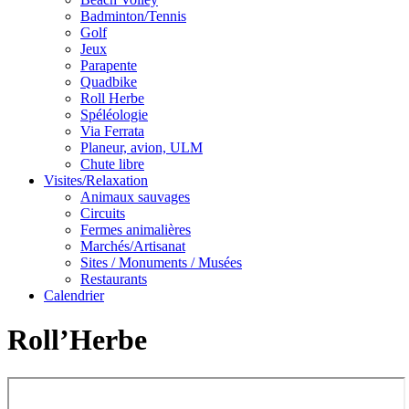
Badminton/Tennis
Golf
Jeux
Parapente
Quadbike
Roll Herbe
Spéléologie
Via Ferrata
Planeur, avion, ULM
Chute libre
Visites/Relaxation
Animaux sauvages
Circuits
Fermes animalières
Marchés/Artisanat
Sites / Monuments / Musées
Restaurants
Calendrier
Roll’Herbe