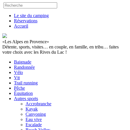
Le site du camping
Réservations
Accueil
«Les Alpes en Provence»
Détente, sports, visites… en couple, en famille, en tribu… faites
votre choix avec les Rives du Lac !
Baignade
Randonnée
Vélo
Vtt
Trail running
Pêche
Équitation
Autres sports
Accrobranche
Kayak
Canyoning
Eau vive
Escalade
Beach Volley